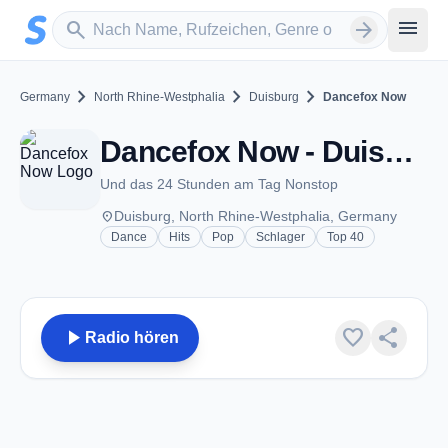
Zum Hauptinhalt springen
Sender suchen
menu
search
arrow_forward
chevron_right
chevron_right
chevron_right
Germany
North Rhine-Westphalia
Duisburg
Dancefox Now
Dancefox Now - Duisburg
Und das 24 Stunden am Tag Nonstop
place
Duisburg, North Rhine-Westphalia, Germany
Dance
Hits
Pop
Schlager
Top 40
play_arrow
favorite
share
Radio hören