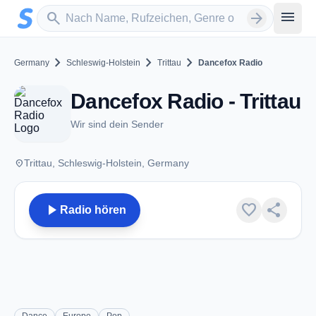
Zum Hauptinhalt springen
Sender suchen
menu
search
arrow_forward
chevron_right
chevron_right
chevron_right
Germany
Schleswig-Holstein
Trittau
Dancefox Radio
Dancefox Radio - Trittau
Wir sind dein Sender
place
Trittau, Schleswig-Holstein, Germany
play_arrow
favorite
share
Radio hören