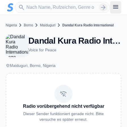
Zum Hauptinhalt springen
Sender suchen
menu
search
arrow_forward
chevron_right
chevron_right
chevron_right
Nigeria
Borno
Maiduguri
Dandal Kura Radio International
Dandal Kura Radio International - FM 98.9 - Maiduguri
Voice for Peace
place
Maiduguri, Borno, Nigeria
wifi_off
Radio vorübergehend nicht verfügbar
Dieser Sender funktioniert gerade nicht. Bitte
versuche es später erneut.