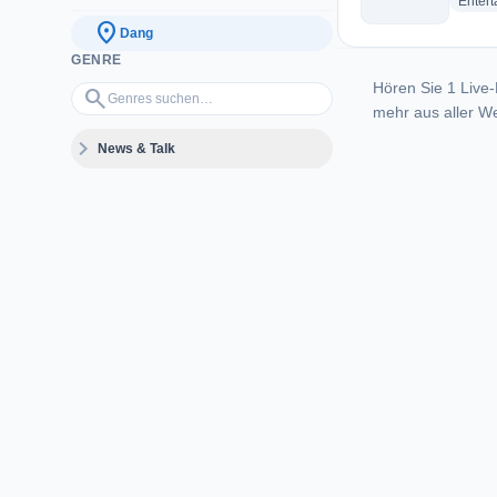
Enter
location_on
Dang
GENRE
Hören Sie 1 Live-
Genres suchen…
search
mehr aus aller We
expand_more
News & Talk