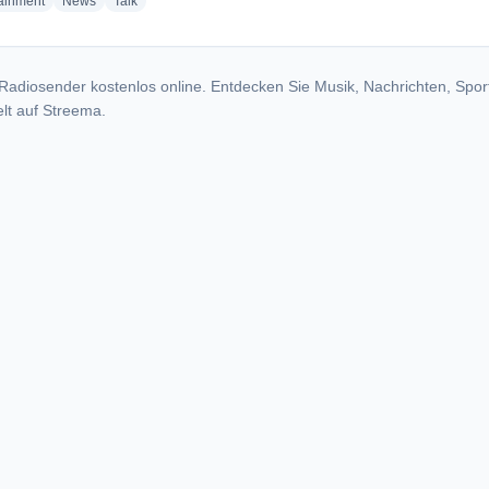
radio stations
radio stations
radio stations
tainment
News
Talk
Radiosender kostenlos online. Entdecken Sie Musik, Nachrichten, Spor
lt auf Streema.