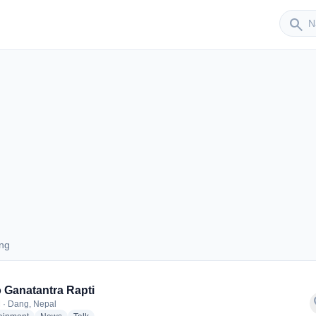
Sender
search
ng
 Dang
 Ganatantra Rapti
f
 · Dang, Nepal