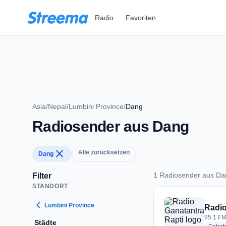
Zum Hauptinhalt springen
Radio
Favoriten
Asia
/
Nepal
/
Lumbini Province
/
Dang
Radiosender aus Dang
close
Alle zurücksetzen
Dang
1 Radiosender aus Da
Filter
STANDORT
1 Radiosender aus
chevron_left
Lumbini Province
Radio
95.1 FM
Städte