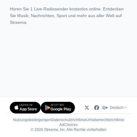
Hören Sie 1 Live-Radiosender kostenlos online. Entdecken
Sie Musik, Nachrichten, Sport und mehr aus aller Welt auf
Streema.
LADEN IM
JETZT BEI
Deutsch
App Store
Google Play
Nutzungsbedingungen
Datenschutzrichtlinie
Urheberrechtsrichtlinie
(öffnet in neuem Tab)
AdChoices
© 2026 Streema, Inc. Alle Rechte vorbehalten