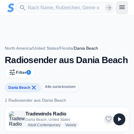
Zum Hauptinhalt springen
Sender suchen
menu
search
arrow_forward
North America
/
United States
/
Florida
/
Dania Beach
Radiosender aus Dania Beach
tune
Filter
1
close
Alle zurücksetzen
Dania Beach
1 Radiosender aus Dania Beach
1 Radiosender aus Dania Beach
Tradewinds Radio
favorite
play_arrow
Dania Beach, United States
radio stations
radio stations
Adult Contemporary
Variety