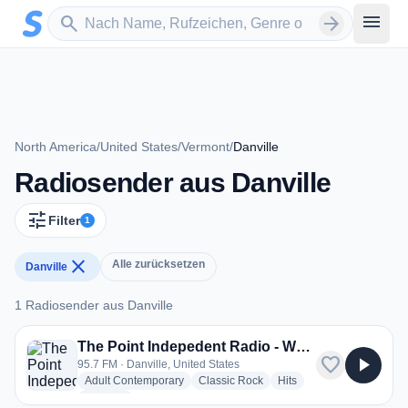
Zum Hauptinhalt springen
Sender suchen
menu
search
arrow_forward
North America
/
United States
/
Vermont
/
Danville
Radiosender aus Danville
tune
Filter
1
close
Alle zurücksetzen
Danville
1 Radiosender aus Danville
1 Radiosender aus Danville
The Point Indepedent Radio - WDOT
favorite
play_arrow
95.7 FM · Danville, United States
radio stations
radio stations
radio stations
Adult Contemporary
Classic Rock
Hits
more genres for The Point Indepedent Radio - WDOT
+3
more