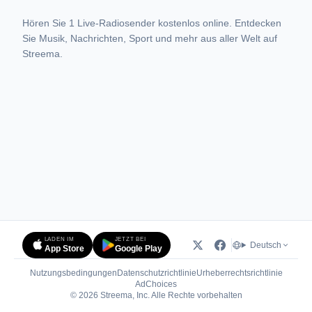
Hören Sie 1 Live-Radiosender kostenlos online. Entdecken
Sie Musik, Nachrichten, Sport und mehr aus aller Welt auf
Streema.
LADEN IM
JETZT BEI
Deutsch
App Store
Google Play
Nutzungsbedingungen
Datenschutzrichtlinie
Urheberrechtsrichtlinie
(öffnet in neuem Tab)
AdChoices
© 2026 Streema, Inc. Alle Rechte vorbehalten