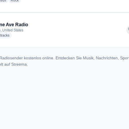
io stations
radio stations
radio stations
80s
Rock
ne Ave Radio
f
e, United States
radio stations
tracks
Radiosender kostenlos online. Entdecken Sie Musik, Nachrichten, Spor
lt auf Streema.