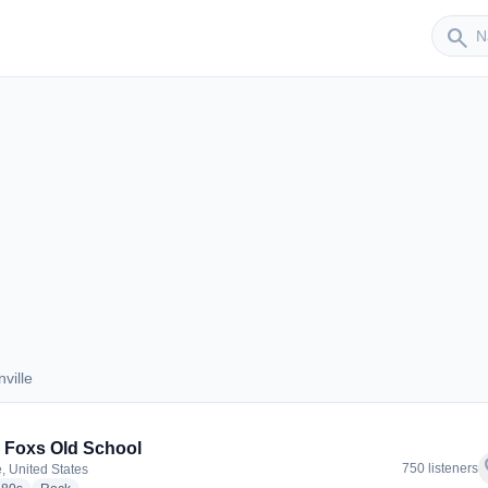
Sender
search
ville
anville
 Foxs Old School
f
750 listeners
e, United States