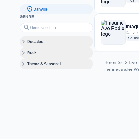
rad
70s
location_on
Danville
GENRE
Genres suchen…
search
Imagi
Danvill
Sound
expand_more
Decades
expand_more
Rock
Hören Sie 2 Live-
expand_more
Theme & Seasonal
mehr aus aller We