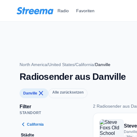
Zum Hauptinhalt springen
Radio
Favoriten
North America
/
United States
/
California
/
Danville
Radiosender aus Danville
close
Alle zurücksetzen
Danville
2 Radiosender aus Dan
Filter
STANDORT
2 Radiosender aus D
chevron_left
California
Steve
Danvill
Städte