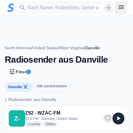
Zum Hauptinhalt springen
Sender suchen
menu
search
arrow_forward
North America
/
United States
/
West Virginia
/
Danville
Radiosender aus Danville
tune
Filter
1
close
Alle zurücksetzen
Danville
1 Radiosender aus Danville
1 Radiosender aus Danville
Z92 - WZAC-FM
favorite
play_arrow
Z-
92.5 FM · Danville, United States
radio stations
radio stations
Country
Oldies