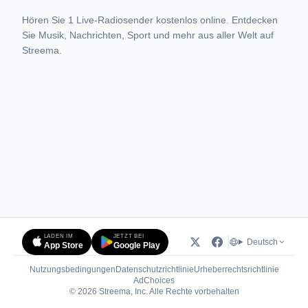
Hören Sie 1 Live-Radiosender kostenlos online. Entdecken
Sie Musik, Nachrichten, Sport und mehr aus aller Welt auf
Streema.
LADEN IM
JETZT BEI
Deutsch
App Store
Google Play
Nutzungsbedingungen
Datenschutzrichtlinie
Urheberrechtsrichtlinie
(öffnet in neuem Tab)
AdChoices
© 2026 Streema, Inc. Alle Rechte vorbehalten