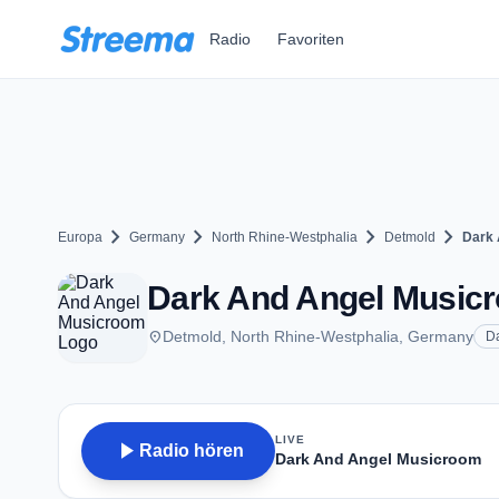
Zum Hauptinhalt springen
Radio
Favoriten
chevron_right
chevron_right
chevron_right
chevron_right
Europa
Germany
North Rhine-Westphalia
Detmold
Dark 
Dark And Angel Musicr
place
Detmold, North Rhine-Westphalia, Germany
D
LIVE
play_arrow
Radio hören
Dark And Angel Musicroom