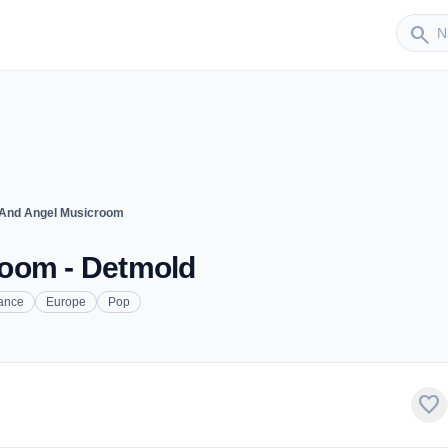
Sender
search
And Angel Musicroom
oom - Detmold
ance
Europe
Pop
favorite