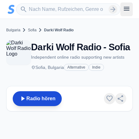
Zum Hauptinhalt springen
Sender suchen
menu
search
arrow_forward
chevron_right
chevron_right
Bulgaria
Sofia
Darki Wolf Radio
Darki Wolf Radio - Sofia
Independent online radio supporting new artists
place
Sofia, Bulgaria
Alternative
Indie
play_arrow
favorite
share
Radio hören