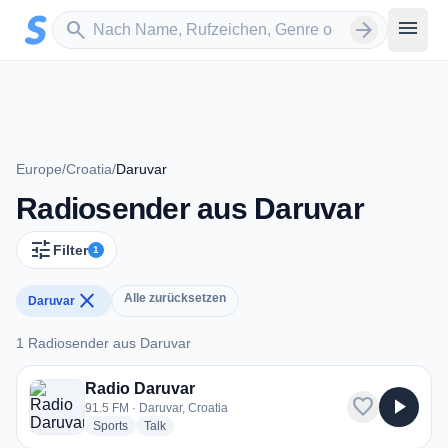
Zum Hauptinhalt springen
Sender suchen
menu
search
arrow_forward
Europe
/
Croatia
/
Daruvar
Radiosender aus Daruvar
tune
Filter
1
close
Alle zurücksetzen
Daruvar
1 Radiosender aus Daruvar
1 Radiosender aus Daruvar
Radio Daruvar
favorite
play_arrow
91.5 FM · Daruvar, Croatia
radio stations
radio stations
Sports
Talk