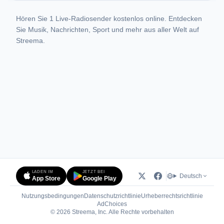
Hören Sie 1 Live-Radiosender kostenlos online. Entdecken
Sie Musik, Nachrichten, Sport und mehr aus aller Welt auf
Streema.
LADEN IM
JETZT BEI
Deutsch
App Store
Google Play
Nutzungsbedingungen
Datenschutzrichtlinie
Urheberrechtsrichtlinie
(öffnet in neuem Tab)
AdChoices
© 2026 Streema, Inc. Alle Rechte vorbehalten