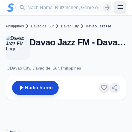
Zum Hauptinhalt springen
Sender suchen
menu
search
arrow_forward
chevron_right
chevron_right
chevron_right
Philippines
Davao del Sur
Davao City
Davao Jazz FM
Davao Jazz FM - Davao City
place
Davao City, Davao del Sur, Philippines
play_arrow
favorite
share
Radio hören