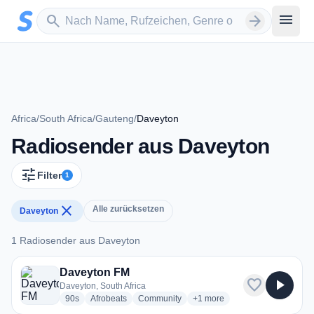
Zum Hauptinhalt springen
Sender suchen
menu
search
arrow_forward
Africa
/
South Africa
/
Gauteng
/
Daveyton
Radiosender aus Daveyton
tune
Filter
1
close
Alle zurücksetzen
Daveyton
1 Radiosender aus Daveyton
1 Radiosender aus Daveyton
Daveyton FM
favorite
play_arrow
Daveyton, South Africa
radio stations
radio stations
radio stations
more genres for Daveyton F
90s
Afrobeats
Community
+1
more