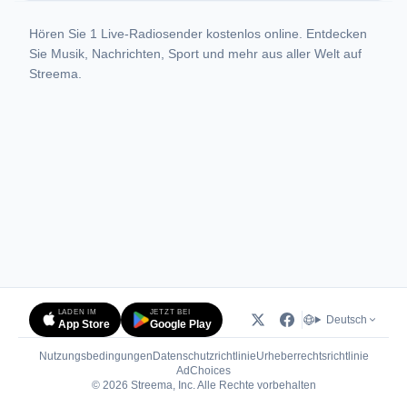
Hören Sie 1 Live-Radiosender kostenlos online. Entdecken
Sie Musik, Nachrichten, Sport und mehr aus aller Welt auf
Streema.
LADEN IM
JETZT BEI
Deutsch
App Store
Google Play
Nutzungsbedingungen
Datenschutzrichtlinie
Urheberrechtsrichtlinie
(öffnet in neuem Tab)
AdChoices
© 2026 Streema, Inc. Alle Rechte vorbehalten