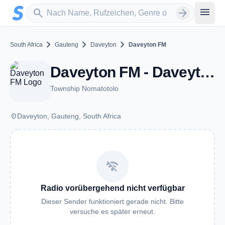
Zum Hauptinhalt springen
Sender suchen
menu
search
arrow_forward
chevron_right
chevron_right
chevron_right
South Africa
Gauteng
Daveyton
Daveyton FM
Daveyton FM - Daveyton
Township Nomatotolo
place
Daveyton, Gauteng, South Africa
wifi_off
Radio vorübergehend nicht verfügbar
Dieser Sender funktioniert gerade nicht. Bitte
versuche es später erneut.