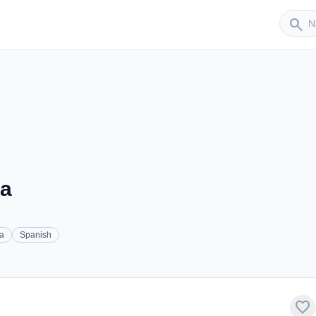
Sender
search
ia
a
Spanish
favorite