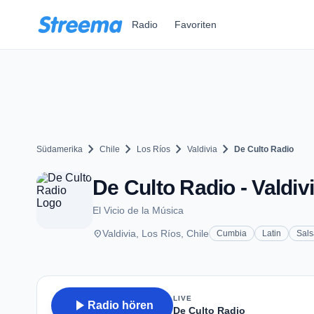
Zum Hauptinhalt springen
Radio
Favoriten
chevron_right
chevron_right
chevron_right
chevron_right
Südamerika
Chile
Los Ríos
Valdivia
De Culto Radio
De Culto Radio - Valdiv
El Vicio de la Música
place
Valdivia, Los Ríos, Chile
Cumbia
Latin
Sals
LIVE
play_arrow
Radio hören
De Culto Radio