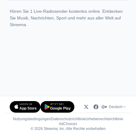
Hören Sie 1 Live-Radiosender kostenlos online. Entdecken
Sie Musik, Nachrichten, Sport und mehr aus aller Welt auf
Streema.
LADEN IM
JETZT BEI
Deutsch
App Store
Google Play
Nutzungsbedingungen
Datenschutzrichtlinie
Urheberrechtsrichtlinie
(öffnet in neuem Tab)
AdChoices
© 2026 Streema, Inc. Alle Rechte vorbehalten