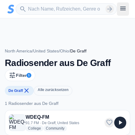
Zum Hauptinhalt springen
Sender suchen
menu
search
arrow_forward
North America
/
United States
/
Ohio
/
De Graff
Radiosender aus De Graff
tune
Filter
1
close
Alle zurücksetzen
De Graff
1 Radiosender aus De Graff
1 Radiosender aus De Graff
WDEQ-FM
favorite
play_arrow
91.7 FM · De Graff, United States
radio stations
radio stations
College
Community