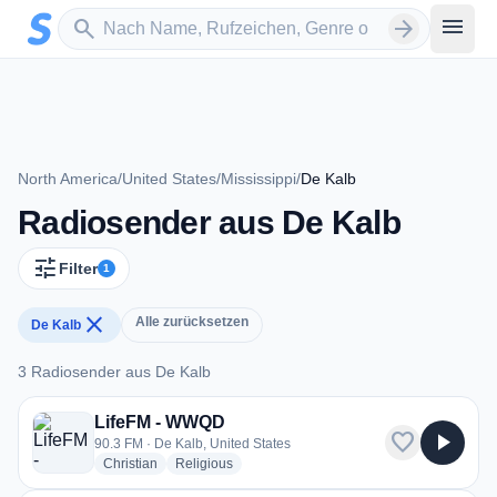
Zum Hauptinhalt springen
Sender suchen
menu
search
arrow_forward
North America
/
United States
/
Mississippi
/
De Kalb
Radiosender aus De Kalb
tune
Filter
1
close
Alle zurücksetzen
De Kalb
3 Radiosender aus De Kalb
3 Radiosender aus De Kalb
LifeFM - WWQD
favorite
play_arrow
90.3 FM · De Kalb, United States
radio stations
radio stations
Christian
Religious