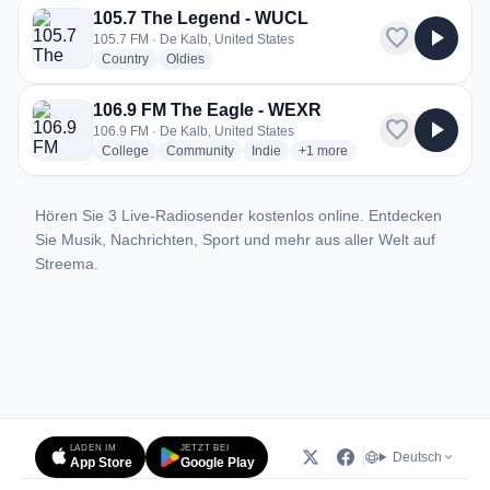
105.7 The Legend - WUCL
favorite
play_arrow
105.7 FM · De Kalb, United States
radio stations
radio stations
Country
Oldies
106.9 FM The Eagle - WEXR
favorite
play_arrow
106.9 FM · De Kalb, United States
radio stations
radio stations
radio stations
more genres for 106.9 FM Th
College
Community
Indie
+1
more
Hören Sie 3 Live-Radiosender kostenlos online. Entdecken
Sie Musik, Nachrichten, Sport und mehr aus aller Welt auf
Streema.
LADEN IM
JETZT BEI
Deutsch
App Store
Google Play