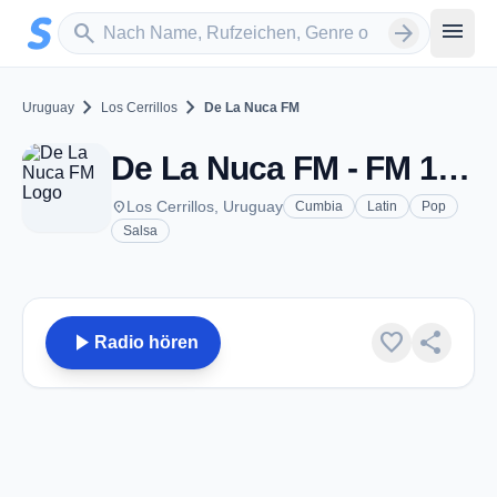
Zum Hauptinhalt springen
Sender suchen
menu
search
arrow_forward
chevron_right
chevron_right
Uruguay
Los Cerrillos
De La Nuca FM
De La Nuca FM - FM 107.7 - Los Cerrillos
place
Los Cerrillos, Uruguay
Cumbia
Latin
Pop
Salsa
play_arrow
favorite
share
Radio hören