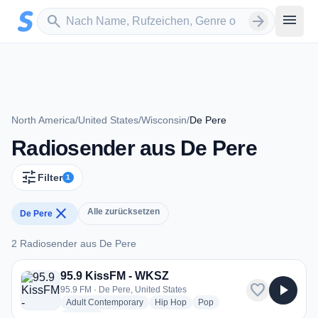
Zum Hauptinhalt springen
Sender suchen
menu
search
arrow_forward
North America
/
United States
/
Wisconsin
/
De Pere
Radiosender aus De Pere
tune
Filter
1
close
Alle zurücksetzen
De Pere
2 Radiosender aus De Pere
2 Radiosender aus De Pere
95.9 KissFM - WKSZ
favorite
play_arrow
95.9 FM · De Pere, United States
radio stations
radio stations
radio stations
Adult Contemporary
Hip Hop
Pop
more genres for 95.9 KissFM - WKSZ
+2
more