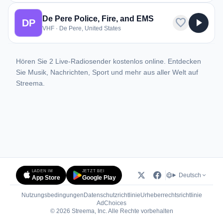
De Pere Police, Fire, and EMS
favorite
play_arrow
DP
VHF · De Pere, United States
Hören Sie 2 Live-Radiosender kostenlos online. Entdecken
Sie Musik, Nachrichten, Sport und mehr aus aller Welt auf
Streema.
LADEN IM
JETZT BEI
Deutsch
App Store
Google Play
Nutzungsbedingungen
Datenschutzrichtlinie
Urheberrechtsrichtlinie
(öffnet in neuem Tab)
AdChoices
© 2026 Streema, Inc. Alle Rechte vorbehalten