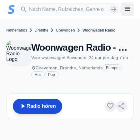
Zum Hauptinhalt springen
Sender suchen
menu
search
arrow_forward
chevron_right
chevron_right
chevron_right
Netherlands
Drenthe
Coevorden
Woonwagen Radio
Woonwagen Radio - Coevorden
Voor woonwagen Bewoners. 24 uur per dag 7 dagen in de week
place
Coevorden, Drenthe, Netherlands
Europe
Hits
Pop
play_arrow
favorite
share
Radio hören