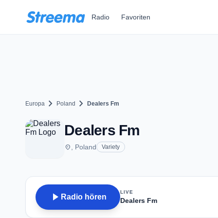
Zum Hauptinhalt springen
Radio
Favoriten
chevron_right
chevron_right
Europa
Poland
Dealers Fm
Dealers Fm
place
, Poland
Variety
LIVE
play_arrow
Radio hören
Dealers Fm