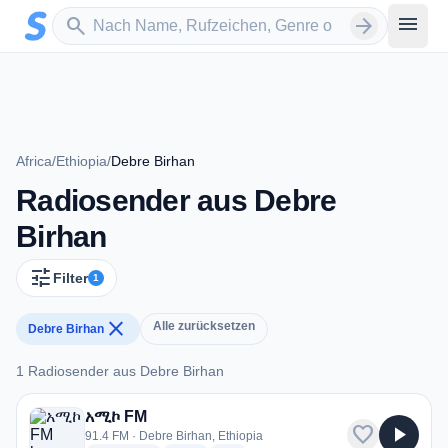
Zum Hauptinhalt springen
Sender suchen
menu
search
arrow_forward
Africa
/
Ethiopia
/
Debre Birhan
Radiosender aus Debre
Birhan
tune
Filter
1
close
Alle zurücksetzen
Debre Birhan
1 Radiosender aus Debre Birhan
1 Radiosender aus Debre Birhan
አሚኮ FM
favorite
play_arrow
91.4 FM · Debre Birhan, Ethiopia