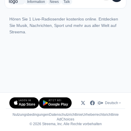
radio stations
radio stations
radio stations
Information
News
Talk
Hören Sie 1 Live-Radiosender kostenlos online. Entdecken
Sie Musik, Nachrichten, Sport und mehr aus aller Welt auf
Streema.
LADEN IM
JETZT BEI
Deutsch
App Store
Google Play
Nutzungsbedingungen
Datenschutzrichtlinie
Urheberrechtsrichtlinie
(öffnet in neuem Tab)
AdChoices
© 2026 Streema, Inc. Alle Rechte vorbehalten