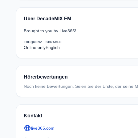
Über DecadeMIX FM
Brought to you by Live365!
FREQUENZ
SPRACHE
Online only
English
Hörerbewertungen
Noch keine Bewertungen. Seien Sie der Erste, der seine Me
Kontakt
language
live365.com