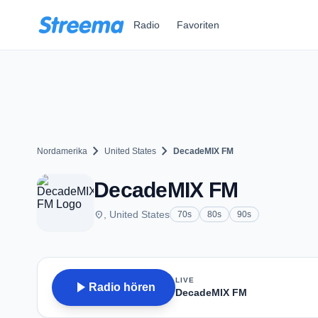
Zum Hauptinhalt springen
Radio
Favoriten
chevron_right
chevron_right
Nordamerika
United States
DecadeMIX FM
DecadeMIX FM
place
, United States
70s
80s
90s
LIVE
play_arrow
Radio hören
DecadeMIX FM