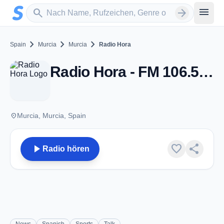
Zum Hauptinhalt springen
Sender suchen
menu
search
arrow_forward
chevron_right
chevron_right
chevron_right
Spain
Murcia
Murcia
Radio Hora
Radio Hora - FM 106.5 - Murcia
place
Murcia, Murcia, Spain
play_arrow
favorite
share
Radio hören