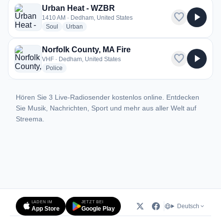
Urban Heat - WZBR
favorite
play_arrow
1410 AM · Dedham, United States
radio stations
radio stations
Soul
Urban
Norfolk County, MA Fire
favorite
play_arrow
VHF · Dedham, United States
radio stations
Police
Hören Sie 3 Live-Radiosender kostenlos online. Entdecken
Sie Musik, Nachrichten, Sport und mehr aus aller Welt auf
Streema.
LADEN IM
JETZT BEI
Deutsch
App Store
Google Play