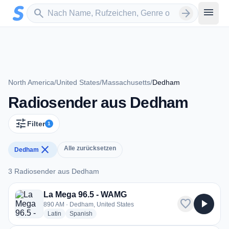
Zum Hauptinhalt springen
Sender suchen
menu
search
arrow_forward
North America
/
United States
/
Massachusetts
/
Dedham
Radiosender aus Dedham
tune
Filter
1
close
Alle zurücksetzen
Dedham
3 Radiosender aus Dedham
3 Radiosender aus Dedham
La Mega 96.5 - WAMG
favorite
play_arrow
890 AM · Dedham, United States
radio stations
radio stations
Latin
Spanish