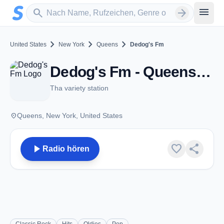
Zum Hauptinhalt springen
Sender suchen
menu
search
arrow_forward
chevron_right
chevron_right
chevron_right
United States
New York
Queens
Dedog's Fm
Dedog's Fm - Queens, NY
Tha variety station
place
Queens, New York, United States
play_arrow
favorite
share
Radio hören