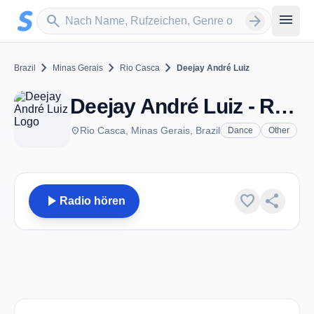
Zum Hauptinhalt springen
Sender suchen
menu
search
arrow_forward
chevron_right
chevron_right
chevron_right
Brazil
Minas Gerais
Rio Casca
Deejay André Luiz
Deejay André Luiz - Rio Casca
place
Rio Casca, Minas Gerais, Brazil
Dance
Other
play_arrow
favorite
share
Radio hören