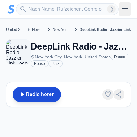
Zum Hauptinhalt springen
Sender suchen
menu
search
arrow_forward
chevron_right
chevron_right
chevron_right
United States
New York
New York City
DeepLink Radio - Jazzier Link
DeepLink Radio - Jazzier Link - New York City, NY
place
New York City, New York, United States
Dance
House
Jazz
play_arrow
favorite
share
Radio hören