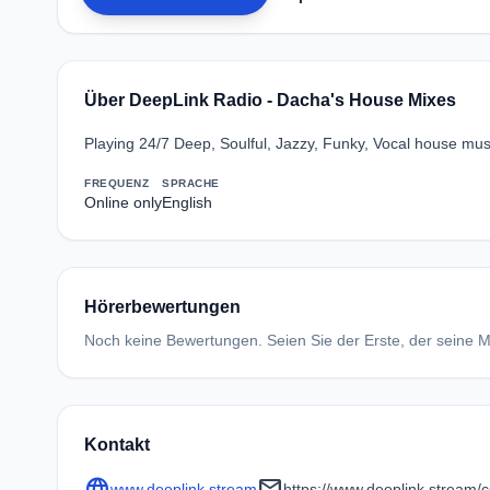
Über DeepLink Radio - Dacha's House Mixes
Playing 24/7 Deep, Soulful, Jazzy, Funky, Vocal house mus
FREQUENZ
SPRACHE
Online only
English
Hörerbewertungen
Noch keine Bewertungen. Seien Sie der Erste, der seine Me
Kontakt
language
mail
www.deeplink.stream
https://www.deeplink.stream/c