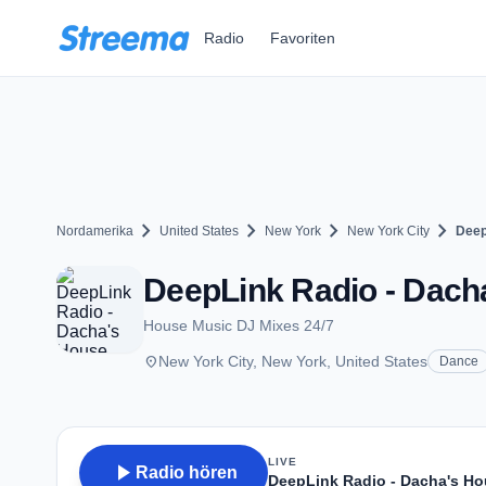
Zum Hauptinhalt springen
Radio
Favoriten
chevron_right
chevron_right
chevron_right
chevron_right
Nordamerika
United States
New York
New York City
Deep
DeepLink Radio - Dacha
House Music DJ Mixes 24/7
place
New York City, New York, United States
Dance
LIVE
play_arrow
Radio hören
DeepLink Radio - Dacha's Ho