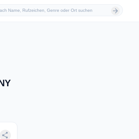
 suchen
arrow_forward
 NY
share