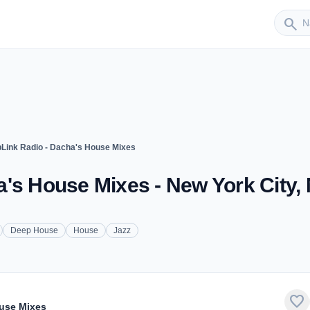
Sender
search
Link Radio - Dacha's House Mixes
's House Mixes - New York City,
Deep House
House
Jazz
favorite
use Mixes