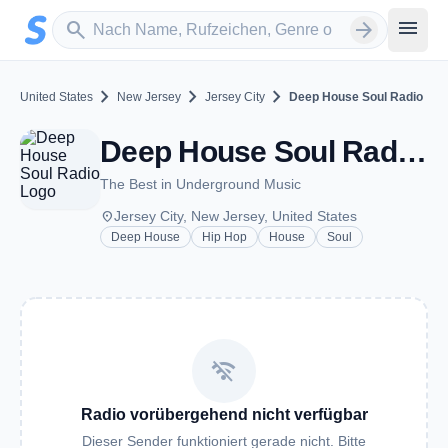
Zum Hauptinhalt springen
Sender suchen
menu
search
arrow_forward
chevron_right
chevron_right
chevron_right
United States
New Jersey
Jersey City
Deep House Soul Radio
Deep House Soul Radio - Jersey City, NJ
The Best in Underground Music
place
Jersey City, New Jersey, United States
Deep House
Hip Hop
House
Soul
wifi_off
Radio vorübergehend nicht verfügbar
Dieser Sender funktioniert gerade nicht. Bitte