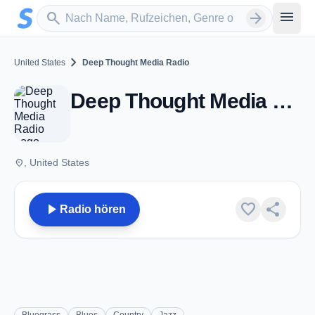
Zum Hauptinhalt springen
Sender suchen
menu
search
arrow_forward
chevron_right
United States
Deep Thought Media Radio
Deep Thought Media Radio
place
, United States
play_arrow
favorite
share
Radio hören