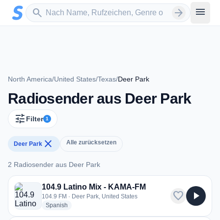
Zum Hauptinhalt springen
Sender suchen
menu
search
arrow_forward
North America
/
United States
/
Texas
/
Deer Park
Radiosender aus Deer Park
tune
Filter
1
close
Alle zurücksetzen
Deer Park
2 Radiosender aus Deer Park
2 Radiosender aus Deer Park
104.9 Latino Mix - KAMA-FM
favorite
play_arrow
104.9 FM · Deer Park, United States
radio stations
Spanish