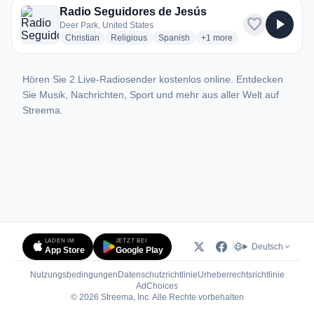
Radio Seguidores de Jesús
favorite
play_arrow
Deer Park, United States
radio stations
radio stations
radio stations
more genres for Radio Seg
Christian
Religious
Spanish
+1
more
Hören Sie 2 Live-Radiosender kostenlos online. Entdecken
Sie Musik, Nachrichten, Sport und mehr aus aller Welt auf
Streema.
LADEN IM
JETZT BEI
Deutsch
App Store
Google Play
Nutzungsbedingungen
Datenschutzrichtlinie
Urheberrechtsrichtlinie
(öffnet in neuem Tab)
AdChoices
© 2026 Streema, Inc. Alle Rechte vorbehalten