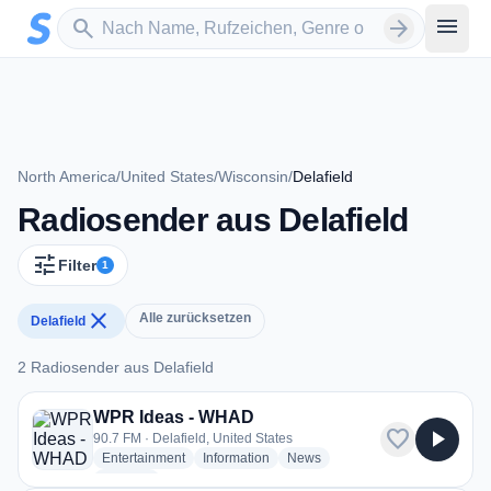
Zum Hauptinhalt springen
Sender suchen
menu
search
arrow_forward
North America
/
United States
/
Wisconsin
/
Delafield
Radiosender aus Delafield
tune
Filter
1
close
Alle zurücksetzen
Delafield
2 Radiosender aus Delafield
2 Radiosender aus Delafield
WPR Ideas - WHAD
favorite
play_arrow
90.7 FM · Delafield, United States
radio stations
radio stations
radio stations
Entertainment
Information
News
more genres for WPR Ideas - WHAD
+2
more