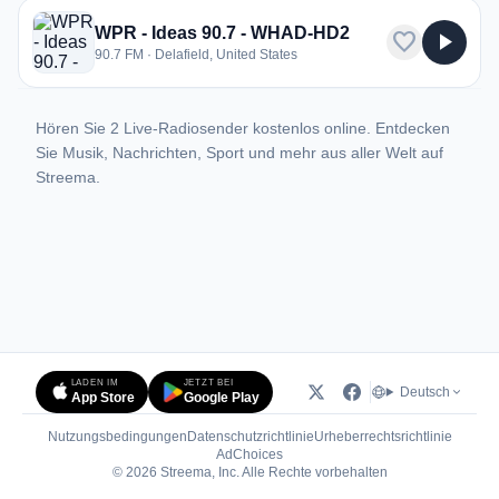
WPR - Ideas 90.7 - WHAD-HD2
favorite
play_arrow
90.7 FM · Delafield, United States
Hören Sie 2 Live-Radiosender kostenlos online. Entdecken
Sie Musik, Nachrichten, Sport und mehr aus aller Welt auf
Streema.
LADEN IM
JETZT BEI
Deutsch
App Store
Google Play
Nutzungsbedingungen
Datenschutzrichtlinie
Urheberrechtsrichtlinie
(öffnet in neuem Tab)
AdChoices
© 2026 Streema, Inc. Alle Rechte vorbehalten