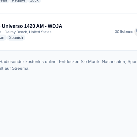
radio stations
radio stations
radio stations
bean
Reggae
Zouk
 Universo 1420 AM - WDJA
f
30 listeners
 · Delray Beach, United States
radio stations
radio stations
ian
Spanish
Radiosender kostenlos online. Entdecken Sie Musik, Nachrichten, Spor
lt auf Streema.