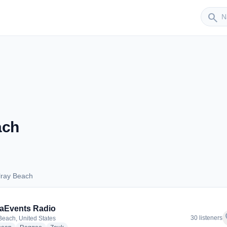
Sender
search
ach
lray Beach
Delray Beach
aEvents Radio
f
30 listeners
Beach, United States