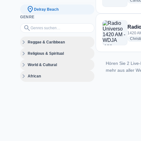
Carib
location_on
Delray Beach
GENRE
Genres suchen…
search
Radio
1420 AM
Christ
expand_more
Reggae & Caribbean
expand_more
Religious & Spiritual
Hören Sie 2 Live-
expand_more
World & Cultural
mehr aus aller We
expand_more
African