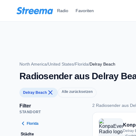
Zum Hauptinhalt springen
Radio
Favoriten
North America
/
United States
/
Florida
/
Delray Beach
Radiosender aus Delray Be
close
Alle zurücksetzen
Delray Beach
2 Radiosender aus De
Filter
STANDORT
2 Radiosender aus 
chevron_left
Florida
Konp
Delray 
Städte