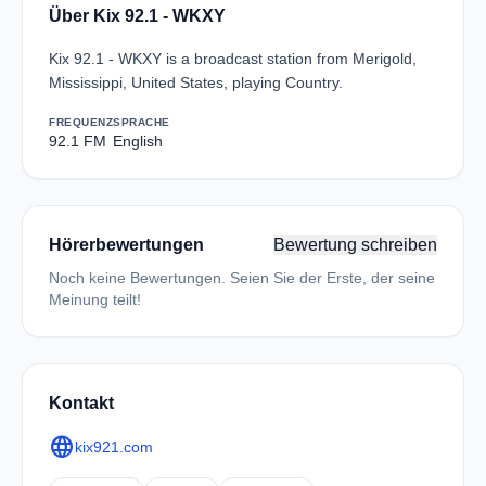
Über Kix 92.1 - WKXY
Kix 92.1 - WKXY is a broadcast station from Merigold,
Mississippi, United States, playing Country.
FREQUENZ
SPRACHE
92.1 FM
English
Hörerbewertungen
Bewertung schreiben
Noch keine Bewertungen. Seien Sie der Erste, der seine
Meinung teilt!
Kontakt
language
kix921.com