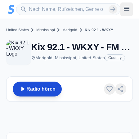
Zum Hauptinhalt springen
Sender suchen
menu
search
arrow_forward
chevron_right
chevron_right
chevron_right
United States
Mississippi
Merigold
Kix 92.1 - WKXY
Kix 92.1 - WKXY - FM 92.1 - Merigold, MS
place
Merigold, Mississippi, United States
Country
play_arrow
favorite
share
Radio hören