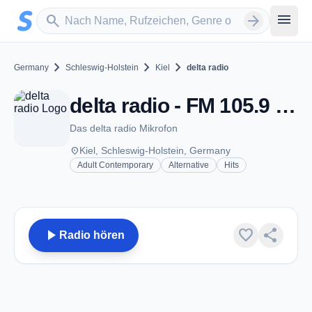
Zum Hauptinhalt springen
Sender suchen
menu
search
arrow_forward
chevron_right
chevron_right
chevron_right
Germany
Schleswig-Holstein
Kiel
delta radio
delta radio - FM 105.9 - Kiel
Das delta radio Mikrofon
place
Kiel, Schleswig-Holstein, Germany
Adult Contemporary
Alternative
Hits
play_arrow
favorite
share
Radio hören