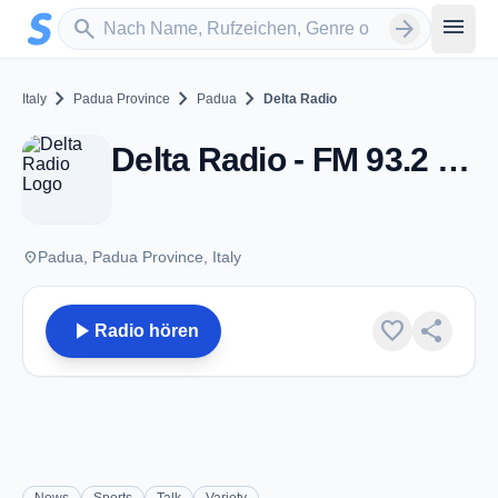
Zum Hauptinhalt springen
Sender suchen
menu
search
arrow_forward
chevron_right
chevron_right
chevron_right
Italy
Padua Province
Padua
Delta Radio
Delta Radio - FM 93.2 - Padua
place
Padua, Padua Province, Italy
play_arrow
favorite
share
Radio hören