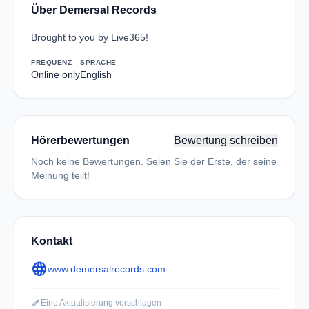
Über Demersal Records
Brought to you by Live365!
FREQUENZ
SPRACHE
Online only
English
Hörerbewertungen
Bewertung schreiben
Noch keine Bewertungen. Seien Sie der Erste, der seine
Meinung teilt!
Kontakt
language
www.demersalrecords.com
edit
Eine Aktualisierung vorschlagen