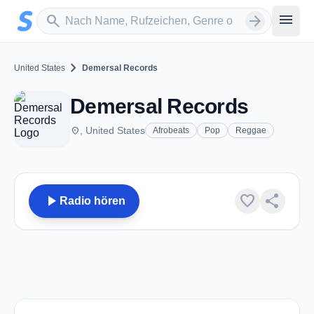
Zum Hauptinhalt springen
Sender suchen
menu
search
arrow_forward
chevron_right
United States
Demersal Records
Demersal Records
place
, United States
Afrobeats
Pop
Reggae
play_arrow
favorite
share
Radio hören