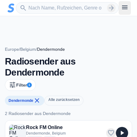
Zum Hauptinhalt springen
Sender suchen
menu
search
arrow_forward
Europe
/
Belgium
/
Dendermonde
Radiosender aus
Dendermonde
tune
Filter
1
close
Alle zurücksetzen
Dendermonde
2 Radiosender aus Dendermonde
2 Radiosender aus Dendermonde
Rock FM Online
favorite
play_arrow
Dendermonde, Belgium