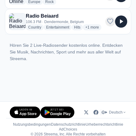
radio stations
radio stations
Europe
Rock
Radio Beiaard
favorite
play_arrow
106.3 FM · Dendermonde, Belgium
radio stations
radio stations
radio stations
more genres for Radio Beia
Country
Entertainment
Hits
+1
more
Hören Sie 2 Live-Radiosender kostenlos online. Entdecken
Sie Musik, Nachrichten, Sport und mehr aus aller Welt auf
Streema.
LADEN IM
JETZT BEI
Deutsch
App Store
Google Play
Nutzungsbedingungen
Datenschutzrichtlinie
Urheberrechtsrichtlinie
(öffnet in neuem Tab)
AdChoices
© 2026 Streema, Inc. Alle Rechte vorbehalten