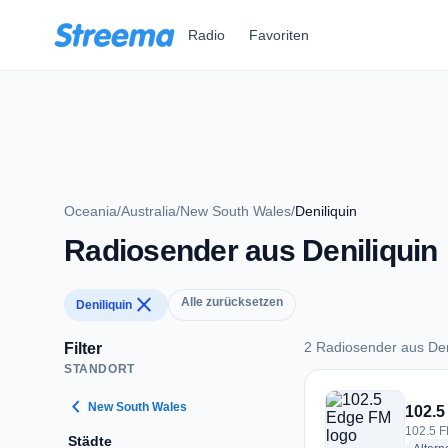
Zum Hauptinhalt springen
Radio
Favoriten
Oceania
/
Australia
/
New South Wales
/
Deniliquin
Radiosender aus Deniliquin
close
Alle zurücksetzen
Deniliquin
2 Radiosender aus Den
Filter
STANDORT
2 Radiosender aus D
chevron_left
New South Wales
102.5
102.5 FM
Städte