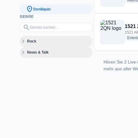
Altern
location_on
Deniliquin
GENRE
Genres suchen…
search
1521
1521 AM
Enter
expand_more
Rock
expand_more
News & Talk
Hören Sie 2 Live-
mehr aus aller We