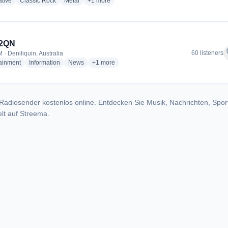
radio stations
radio stations
radio stations
more genres for 102.5 Edge FM
ative
Classic Rock
Metal
+1
more
 2QN
f
60 listeners
 · Deniliquin, Australia
radio stations
radio stations
radio stations
more genres for 1521 2QN
tainment
Information
News
+1
more
Radiosender kostenlos online. Entdecken Sie Musik, Nachrichten, Spor
lt auf Streema.