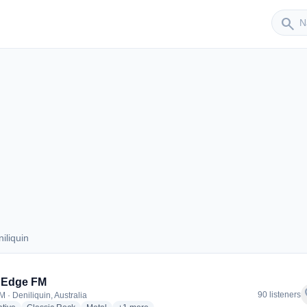
Sender
search
iliquin
eniliquin
 Edge FM
f
90 listeners
 · Deniliquin, Australia