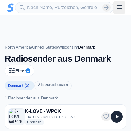
Zum Hauptinhalt springen
Sender suchen
menu
search
arrow_forward
North America
/
United States
/
Wisconsin
/
Denmark
Radiosender aus Denmark
tune
Filter
1
close
Alle zurücksetzen
Denmark
1 Radiosender aus Denmark
1 Radiosender aus Denmark
K-LOVE - WPCK
favorite
play_arrow
104.9 FM · Denmark, United States
radio stations
Christian