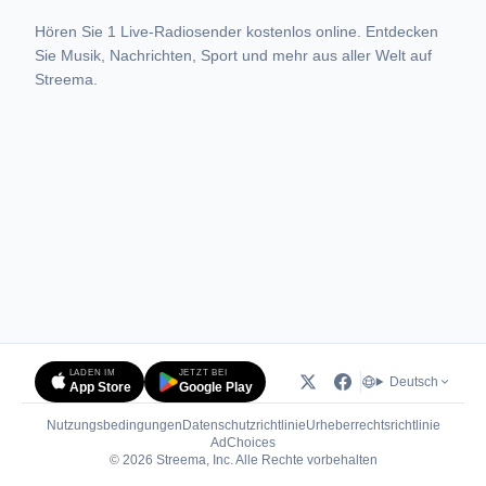
Hören Sie 1 Live-Radiosender kostenlos online. Entdecken
Sie Musik, Nachrichten, Sport und mehr aus aller Welt auf
Streema.
LADEN IM
JETZT BEI
Deutsch
App Store
Google Play
Nutzungsbedingungen
Datenschutzrichtlinie
Urheberrechtsrichtlinie
(öffnet in neuem Tab)
AdChoices
© 2026 Streema, Inc. Alle Rechte vorbehalten