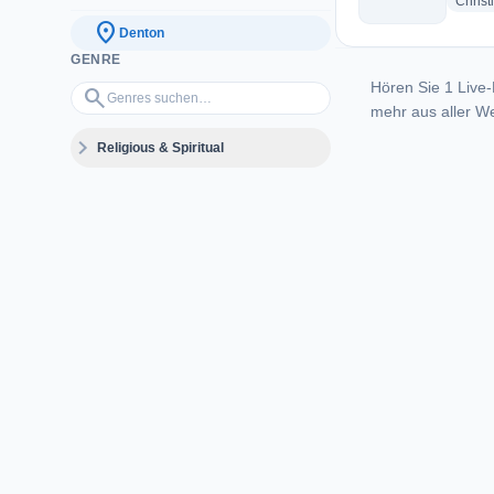
Christ
location_on
Denton
GENRE
Hören Sie 1 Live-
Genres suchen…
search
mehr aus aller We
expand_more
Religious & Spiritual