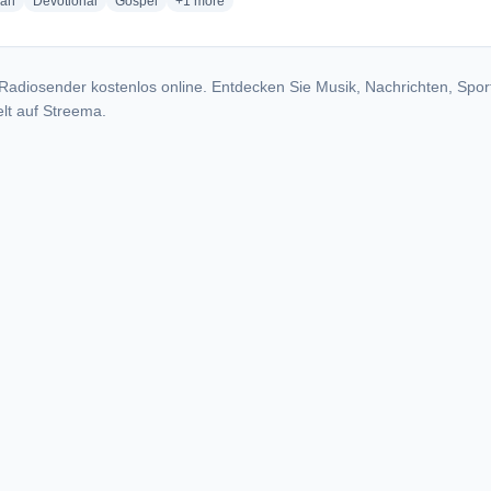
radio stations
radio stations
radio stations
more genres for Joy FM - WKDI
ian
Devotional
Gospel
+1
more
Radiosender kostenlos online. Entdecken Sie Musik, Nachrichten, Spor
lt auf Streema.