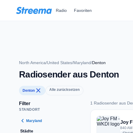
Zum Hauptinhalt springen
Radio
Favoriten
North America
/
United States
/
Maryland
/
Denton
Radiosender aus Denton
close
Alle zurücksetzen
Denton
1 Radiosender aus De
Filter
STANDORT
1 Radiosender aus 
chevron_left
Maryland
Joy F
840 AM 
Städte