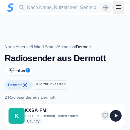
Zum Hauptinhalt springen
Sender suchen
menu
search
arrow_forward
North America
/
United States
/
Arkansas
/
Dermott
Radiosender aus Dermott
tune
Filter
1
close
Alle zurücksetzen
Dermott
2 Radiosender aus Dermott
2 Radiosender aus Dermott
KXSA-FM
favorite
play_arrow
K
103.1 FM · Dermott, United States
radio stations
Country