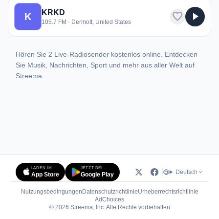
KRKD
favorite
play_arrow
K
105.7 FM · Dermott, United States
Hören Sie 2 Live-Radiosender kostenlos online. Entdecken
Sie Musik, Nachrichten, Sport und mehr aus aller Welt auf
Streema.
LADEN IM
JETZT BEI
Deutsch
App Store
Google Play
Nutzungsbedingungen
Datenschutzrichtlinie
Urheberrechtsrichtlinie
(öffnet in neuem Tab)
AdChoices
© 2026 Streema, Inc. Alle Rechte vorbehalten