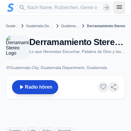
Zum Hauptinhalt springen
Sender suchen
menu
search
arrow_forward
chevron_right
chevron_right
chevron_right
Guatemala
Guatemala Department
Guatemala City
Derramamiento Stereo
Derramamiento Stereo - Guatemala City
Lo que Necesitas Escuchar, Palabra de Dios y las 24 Horas
place
Guatemala City, Guatemala Department, Guatemala
play_arrow
favorite
share
Radio hören