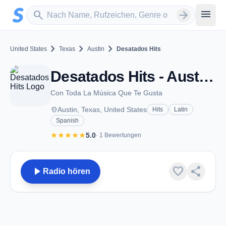
Zum Hauptinhalt springen
Sender suchen
menu
search
arrow_forward
chevron_right
chevron_right
chevron_right
United States
Texas
Austin
Desatados Hits
Desatados Hits - Austin, TX
Con Toda La Música Que Te Gusta
place
Austin, Texas, United States
Hits
Latin
Spanish
star
star
star
star
star
5.0
· 1 Bewertungen
play_arrow
favorite
share
Radio hören