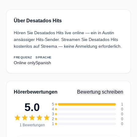
Über Desatados Hits
Hören Sie Desatados Hits live online — ein in Austin
ansässiger Hits-Sender. Streamen Sie Desatados Hits
kostenlos auf Streema — keine Anmeldung erforderlich.
FREQUENZ
SPRACHE
Online only
Spanish
Hörerbewertungen
Bewertung schreiben
5.0
5
star
1
4
star
0
3
star
0
star
star
star
star
star
2
star
0
1
star
0
1 Bewertungen