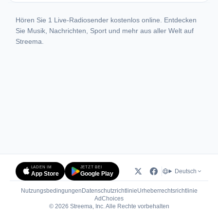
Hören Sie 1 Live-Radiosender kostenlos online. Entdecken
Sie Musik, Nachrichten, Sport und mehr aus aller Welt auf
Streema.
LADEN IM
JETZT BEI
Deutsch
App Store
Google Play
Nutzungsbedingungen
Datenschutzrichtlinie
Urheberrechtsrichtlinie
(öffnet in neuem Tab)
AdChoices
© 2026 Streema, Inc. Alle Rechte vorbehalten