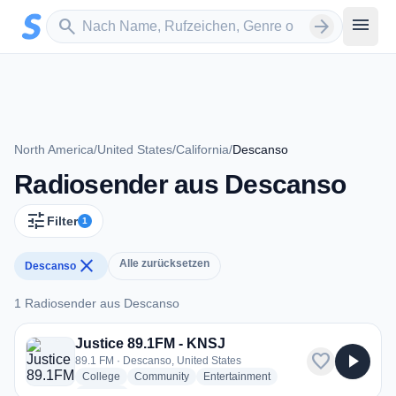
Zum Hauptinhalt springen
Sender suchen
menu
search
arrow_forward
North America
/
United States
/
California
/
Descanso
Radiosender aus Descanso
tune
Filter
1
close
Alle zurücksetzen
Descanso
1 Radiosender aus Descanso
1 Radiosender aus Descanso
Justice 89.1FM - KNSJ
favorite
play_arrow
89.1 FM · Descanso, United States
radio stations
radio stations
radio stations
College
Community
Entertainment
more genres for Justice 89.1FM - KNSJ
+2
more