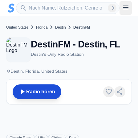
Zum Hauptinhalt springen
Sender suchen
menu
search
arrow_forward
chevron_right
chevron_right
chevron_right
United States
Florida
Destin
DestinFM
DestinFM - Destin, FL
Destin's Only Radio Station
place
Destin, Florida, United States
play_arrow
favorite
share
Radio hören