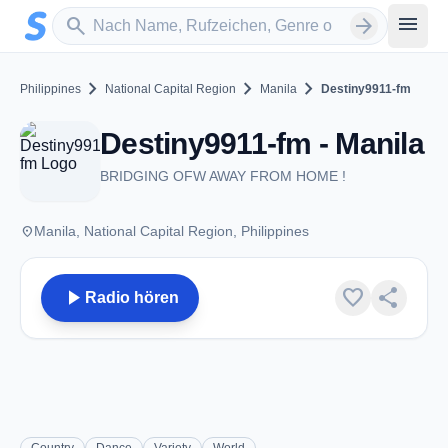
Zum Hauptinhalt springen
Sender suchen
menu
search
arrow_forward
chevron_right
chevron_right
chevron_right
Philippines
National Capital Region
Manila
Destiny9911-fm
Destiny9911-fm - Manila
BRIDGING OFW AWAY FROM HOME !
place
Manila, National Capital Region, Philippines
play_arrow
favorite
share
Radio hören