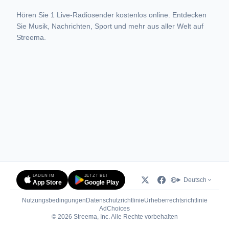
Hören Sie 1 Live-Radiosender kostenlos online. Entdecken
Sie Musik, Nachrichten, Sport und mehr aus aller Welt auf
Streema.
LADEN IM
JETZT BEI
Deutsch
App Store
Google Play
Nutzungsbedingungen
Datenschutzrichtlinie
Urheberrechtsrichtlinie
(öffnet in neuem Tab)
AdChoices
© 2026 Streema, Inc. Alle Rechte vorbehalten