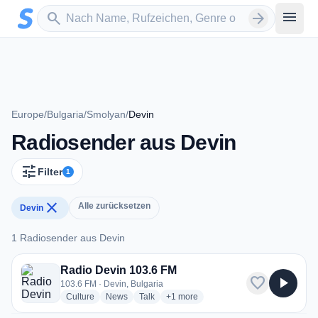
Zum Hauptinhalt springen
Sender suchen
menu
search
arrow_forward
Europe
/
Bulgaria
/
Smolyan
/
Devin
Radiosender aus Devin
tune
Filter
1
close
Alle zurücksetzen
Devin
1 Radiosender aus Devin
1 Radiosender aus Devin
Radio Devin 103.6 FM
favorite
play_arrow
103.6 FM · Devin, Bulgaria
radio stations
radio stations
radio stations
more genres for Radio Devin 103.6 
Culture
News
Talk
+1
more