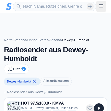
Zum Hauptinhalt springen
Sender suchen
menu
search
arrow_forward
North America
/
United States
/
Arizona
/
Dewey-Humboldt
Radiosender aus Dewey-
Humboldt
tune
Filter
1
close
Alle zurücksetzen
Dewey-Humboldt
1 Radiosender aus Dewey-Humboldt
1 Radiosender aus Dewey-Humboldt
HOT 97.5/103.9 - KMVA
favorite
play_arrow
97.5 FM · Dewey-Humboldt, United States