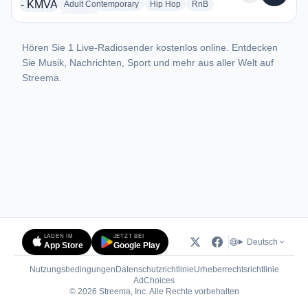
radio stations
radio stations
radio stations
Adult Contemporary
Hip Hop
RnB
more genres for HOT 97.5/103.9 - KMVA
+1
more
Hören Sie 1 Live-Radiosender kostenlos online. Entdecken
Sie Musik, Nachrichten, Sport und mehr aus aller Welt auf
Streema.
LADEN IM
JETZT BEI
Deutsch
App Store
Google Play
Nutzungsbedingungen
Datenschutzrichtlinie
Urheberrechtsrichtlinie
(öffnet in neuem Tab)
AdChoices
© 2026 Streema, Inc. Alle Rechte vorbehalten